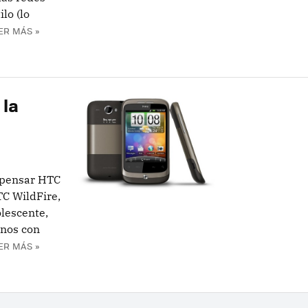
lo (lo
ER MÁS »
 la
 pensar HTC
TC WildFire,
lescente,
onos con
ER MÁS »