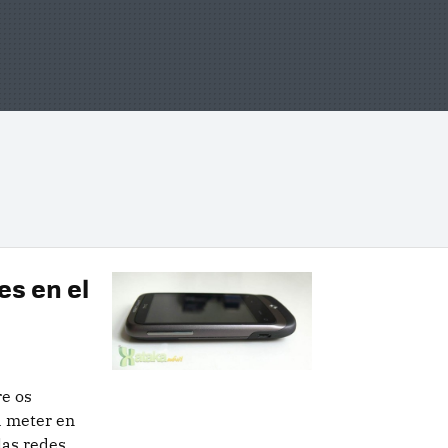
es en el
e os
a meter en
las redes