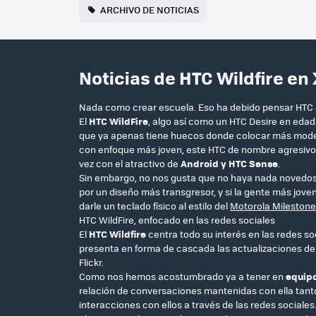
ARCHIVO DE NOTICIAS
Noticias de HTC Wildfire en
Nada como crear escuela. Eso ha debido pensar HTC 
El
HTC WildFire
, algo así como un HTC Desire en eda
que ya apenas tiene huecos donde colocar más mod
con enfoque más joven, este HTC de nombre agresivo s
vez con el atractivo de
Android y HTC Sense
.
Sin embargo, no nos gusta que no haya nada novedos
por un diseño más transgresor, y si la gente más jove
darle un teclado físico al estilo del
Motorola Milestone
HTC WildFire, enfocado en las redes sociales
El
HTC Wildfire
centra todo su interés en las redes so
presenta en forma de cascada las actualizaciones de
Flickr.
Como nos hemos acostumbrado ya a tener en
equipo
relación de conversaciones mantenidas con ella tanto
interacciones con ellos a través de las redes sociales