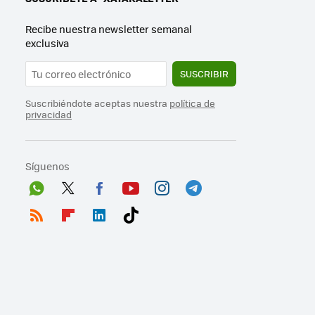
Recibe nuestra newsletter semanal
exclusiva
SUSCRIBIR
Suscribiéndote aceptas nuestra
política de
privacidad
Síguenos
Wh
Twit
Fac
You
Inst
Tele
ats
ter
ebo
tub
agr
gra
RSS
Flip
Link
Tikt
App
ok
e
am
m
boa
edI
ok
rd
n