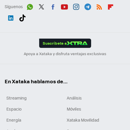
Síguenos
Wh
Twit
Fac
You
Inst
Tele
RSS
Flip
ats
ter
ebo
tub
agr
gra
boa
Link
Tikt
App
ok
e
am
m
rd
edI
ok
Suscríbete a
n
Apoya a Xataka y disfruta ventajas exclusivas
En Xataka hablamos de...
Streaming
Análisis
Espacio
Móviles
Energía
Xataka Movilidad