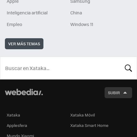
Apple
Samsung
Inteligencia artificial
China
Empleo
Windows 11
VER MÁS TEMAS
BUSCA
SUBIR
Xataka
Xataka Móvil
Applesfera
Xataka Smart Home
Mundo Xiaomi