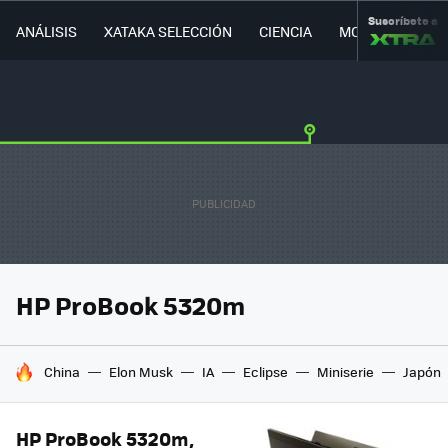
Suscríbete a
ANÁLISIS
XATAKA SELECCIÓN
CIENCIA
MOVILIDAD
HP ProBook 5320m
HOY SE HABLA DE
China
Elon Musk
IA
Eclipse
Miniserie
Japón
HP ProBook 5320m,