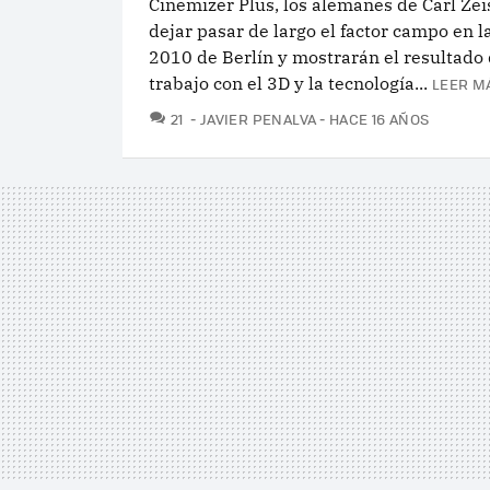
Cinemizer Plus, los alemanes de Carl Zei
dejar pasar de largo el factor campo en la
2010 de Berlín y mostrarán el resultado 
trabajo con el 3D y la tecnología...
LEER M
COMENTARIOS
21
JAVIER PENALVA
HACE 16 AÑOS