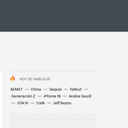
HOY SE HABLA DE
AEMET
China
Sequía
Fallout
Generación Z
iPhone 18
Arabia Saudí
GTA VI
Café
Jeff Bezos