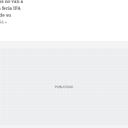
ss no van a
 feria IFA
de su
ÁS »