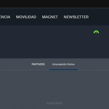
ENCIA
MOVILIDAD
MAGNET
NEWSLETTER
PARTNERS
Innovación Volvo