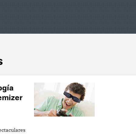
s
ogía
emizer
ectaculares