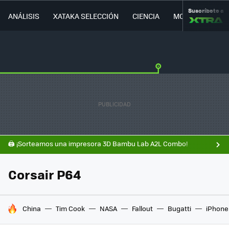
Suscríbete a
ANÁLISIS
XATAKA SELECCIÓN
CIENCIA
MOVILIDAD
🖨️ ¡Sorteamos una impresora 3D Bambu Lab A2L Combo!
Corsair P64
HOY SE HABLA DE
China
Tim Cook
NASA
Fallout
Bugatti
iPhone 