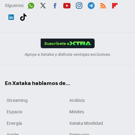
Síguenos
Wh
Twit
Fac
You
Inst
Tele
RSS
Flip
ats
ter
ebo
tub
agr
gra
boa
Link
Tikt
App
ok
e
am
m
rd
edI
ok
Suscríbete a
n
Apoya a Xataka y disfruta ventajas exclusivas
En Xataka hablamos de...
Streaming
Análisis
Espacio
Móviles
Energía
Xataka Movilidad
Apple
Samsung