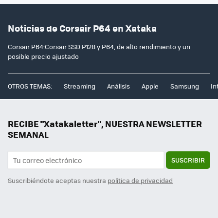
Noticias de Corsair P64 en Xataka
Corsair P64:Corsair SSD P128 y P64, de alto rendimiento y un
posible precio ajustado
OTROS TEMAS:
Streaming
Análisis
Apple
Samsung
In
RECIBE "Xatakaletter", NUESTRA NEWSLETTER
SEMANAL
SUSCRIBIR
Suscribiéndote aceptas nuestra
política de privacidad