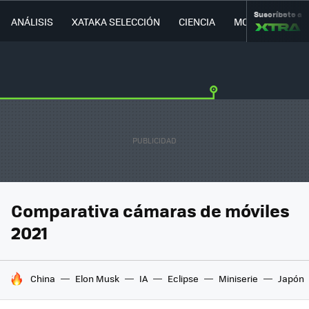
Suscríbete a
ANÁLISIS
XATAKA SELECCIÓN
CIENCIA
MOVILIDAD
Comparativa cámaras de móviles
2021
HOY SE HABLA DE
China
Elon Musk
IA
Eclipse
Miniserie
Japón