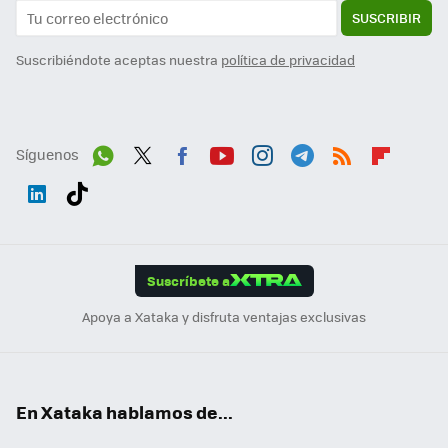
SUSCRIBIR
Suscribiéndote aceptas nuestra
política de privacidad
Síguenos
Wh
Twit
Fac
You
Inst
Tele
RSS
Flip
ats
ter
ebo
tub
agr
gra
boa
Link
Tikt
App
ok
e
am
m
rd
edI
ok
Suscríbete a
n
Apoya a Xataka y disfruta ventajas exclusivas
En Xataka hablamos de...