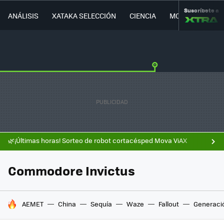
Suscríbete a
ANÁLISIS
XATAKA SELECCIÓN
CIENCIA
MOVILIDAD
🌿¡Últimas horas! Sorteo de robot cortacésped Mova ViAX
Commodore Invictus
HOY SE HABLA DE
AEMET
China
Sequía
Waze
Fallout
Generaci