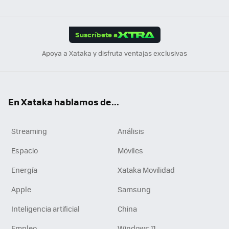
ats
ter
ebo
tub
agr
gra
boa
Link
Tikt
App
ok
e
am
m
rd
edI
ok
Suscríbete a
n
Apoya a Xataka y disfruta ventajas exclusivas
En Xataka hablamos de...
Streaming
Análisis
Espacio
Móviles
Energía
Xataka Movilidad
Apple
Samsung
Inteligencia artificial
China
Empleo
Windows 11