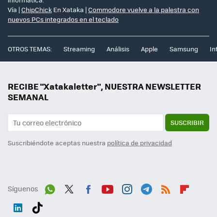
Vía |
ChipChick
En Xataka |
Commodore vuelve a la palestra con
nuevos PCs integrados en el teclado
OTROS TEMAS:
Streaming
Análisis
Apple
Samsung
In
RECIBE "Xatakaletter", NUESTRA NEWSLETTER
SEMANAL
SUSCRIBIR
Suscribiéndote aceptas nuestra
política de privacidad
Síguenos
Wh
Twit
Fac
You
Inst
Tele
RSS
Flip