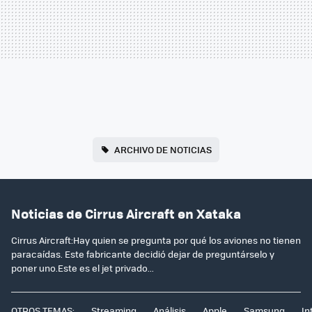
ARCHIVO DE NOTICIAS
Noticias de Cirrus Aircraft en Xataka
Cirrus Aircraft:Hay quien se pregunta por qué los aviones no tienen
paracaídas. Este fabricante decidió dejar de preguntárselo y
poner uno.Este es el jet privado...
OTROS TEMAS:
Streaming
Análisis
Apple
Samsung
In