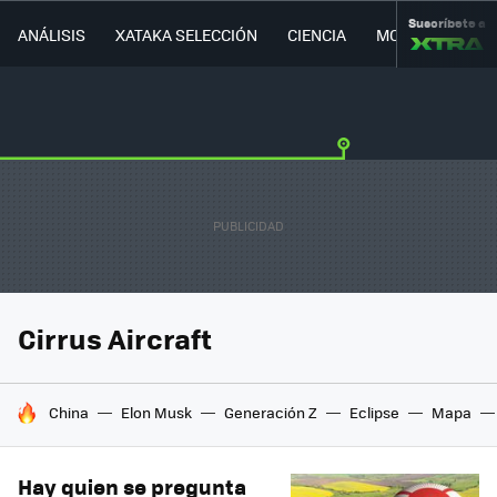
Suscríbete a
ANÁLISIS
XATAKA SELECCIÓN
CIENCIA
MOVILIDAD
Cirrus Aircraft
HOY SE HABLA DE
China
Elon Musk
Generación Z
Eclipse
Mapa
Hay quien se pregunta