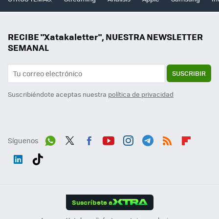
RECIBE "Xatakaletter", NUESTRA NEWSLETTER
SEMANAL
SUSCRIBIR
Suscribiéndote aceptas nuestra
política de privacidad
Síguenos
Wh
Twit
Fac
You
Inst
Tele
RSS
Flip
ats
ter
ebo
tub
agr
gra
boa
Link
Tikt
App
ok
e
am
m
rd
edI
ok
Suscríbete a
n