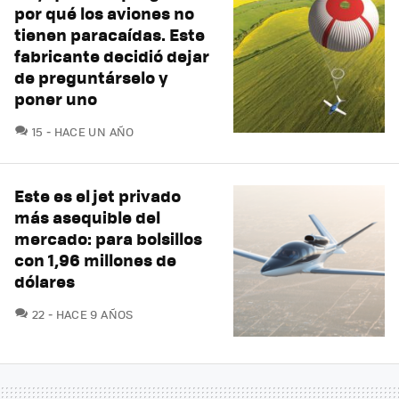
por qué los aviones no
tienen paracaídas. Este
fabricante decidió dejar
de preguntárselo y
poner uno
COMENTARIOS
15
HACE UN AÑO
Este es el jet privado
más asequible del
mercado: para bolsillos
con 1,96 millones de
dólares
COMENTARIOS
22
HACE 9 AÑOS