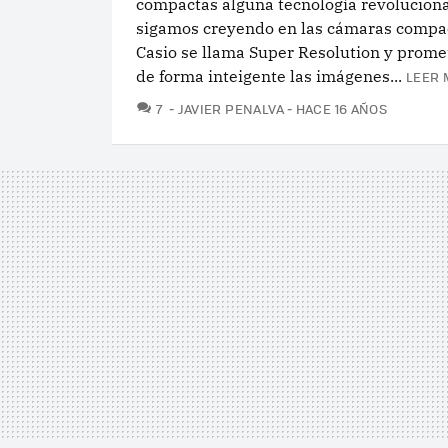
compactas alguna tecnología revoluciona
sigamos creyendo en las cámaras compac
Casio se llama Super Resolution y prome
de forma inteigente las imágenes...
LEER 
COMENTARIOS
7
JAVIER PENALVA
HACE 16 AÑOS