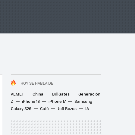
HOY SE HABLA DE
AEMET
China
Bill Gates
Generación
Z
iPhone 18
iPhone 17
Samsung
Galaxy S26
Café
Jeff Bezos
IA