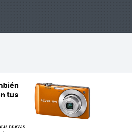
mbién
n tus
 sus nuevas