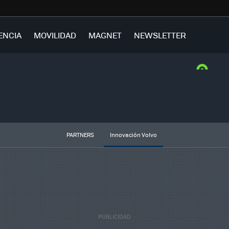
ENCIA
MOVILIDAD
MAGNET
NEWSLETTER
PARTNERS
Innovación Volvo