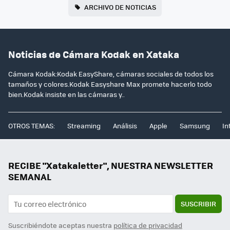
ARCHIVO DE NOTICIAS
Noticias de Cámara Kodak en Xataka
Cámara Kodak:Kodak EasyShare, cámaras sociales de todos los
tamaños y colores.Kodak Easyshare Max promete hacerlo todo
bien.Kodak insiste en las cámaras y..
OTROS TEMAS:
Streaming
Análisis
Apple
Samsung
In
RECIBE "Xatakaletter", NUESTRA NEWSLETTER
SEMANAL
SUSCRIBIR
Suscribiéndote aceptas nuestra
política de privacidad