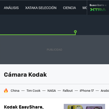
Suscríbete a
ANÁLISIS
XATAKA SELECCIÓN
CIENCIA
MOVILIDAD
Cámara Kodak
HOY SE HABLA DE
China
Tim Cook
NASA
Fallout
iPhone 17
Arabi
Kodak EasyShare,