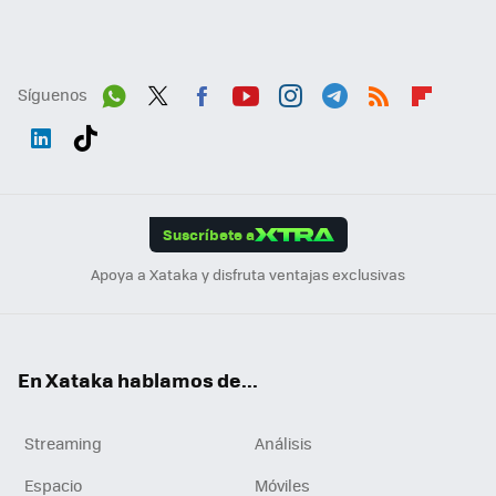
Síguenos
Wh
Twit
Fac
You
Inst
Tele
RSS
Flip
ats
ter
ebo
tub
agr
gra
boa
Link
Tikt
App
ok
e
am
m
rd
edI
ok
Suscríbete a
n
Apoya a Xataka y disfruta ventajas exclusivas
En Xataka hablamos de...
Streaming
Análisis
Espacio
Móviles