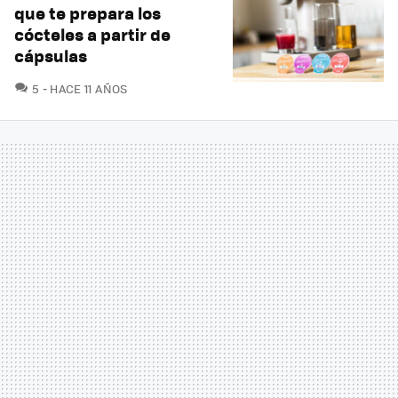
que te prepara los
cócteles a partir de
cápsulas
COMENTARIOS
5
HACE 11 AÑOS