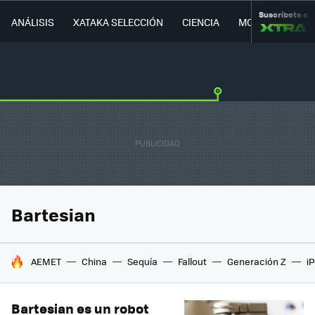
Suscríbete a
ANÁLISIS
XATAKA SELECCIÓN
CIENCIA
MOVILIDAD
Bartesian
HOY SE HABLA DE
AEMET
China
Sequía
Fallout
Generación Z
i
Bartesian es un robot