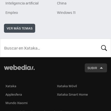
Inteligencia artificial
China
Empleo
Windows 11
VER MÁS TEMAS
BUSCA
SUBIR
Xataka
Xataka Móvil
Applesfera
Xataka Smart Home
Mundo Xiaomi