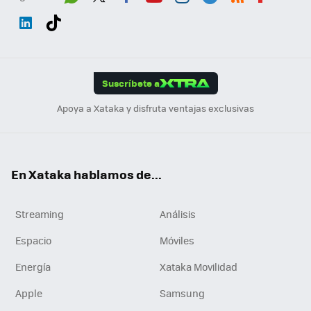
Wh
Twit
Fac
You
Inst
Tele
RSS
Flip
ats
ter
ebo
tub
agr
gra
boa
Link
Tikt
App
ok
e
am
m
rd
edI
ok
Suscríbete a
n
Apoya a Xataka y disfruta ventajas exclusivas
En Xataka hablamos de...
Streaming
Análisis
Espacio
Móviles
Energía
Xataka Movilidad
Apple
Samsung