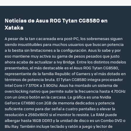
Noticias de Asus ROG Tytan CG8580 en
Xataka
A pesar de la tan cacareada era post-PC, los sobremesas siguen
siendo insustituibles para muchos usuarios que buscan potencia
a lo bestia sin limitaciones a la configuración. Asus lo sabe y por
eso mantiene muy activa su gama de pesos pesados que justo
ahora acaba de actualizar a Ivy Bridge. Entre los distintos modelos
presentados, el más destacable es el Asus ROG Tytan CG8580,
representante de la familia Republic of Gamers y el más dotado en
términos de potencia bruta. El Tytan CG8580 integra procesador
Intel Core i-7 3770K a 3.90Ghz. Asus ha montado un sistema de
overclocking nativo que permite subir la frecuencia hasta 4.70GHz
con un único botón en la carcasa. La gráfica es una Nvidia
GeForce GTX680 con 2GB de memoria dedicados y potencia
suficiente como para dar señal a cuatro pantallas o elevar la
resolución a 2560x1600 si el monitor lo resiste. La RAM puede
albergar hasta 16GB DDR3 y la unidad de disco es un Combo DVD o
Blu Ray. También incluye teclado y ratón a juego y lector de