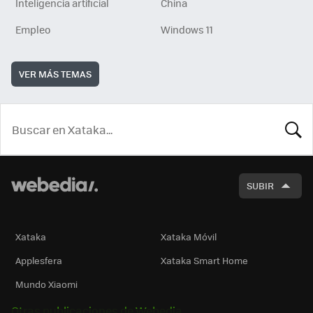
Inteligencia artificial
China
Empleo
Windows 11
VER MÁS TEMAS
BUSCA
SUBIR
Xataka
Xataka Móvil
Applesfera
Xataka Smart Home
Mundo Xiaomi
Otras publicaciones de Webedia