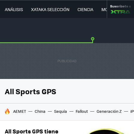
Suscríbete a
ANÁLISIS
XATAKA SELECCIÓN
CIENCIA
MOVILIDAD
All Sports GPS
HOY SE HABLA DE
AEMET
China
Sequía
Fallout
Generación Z
i
All Sports GPS tiene