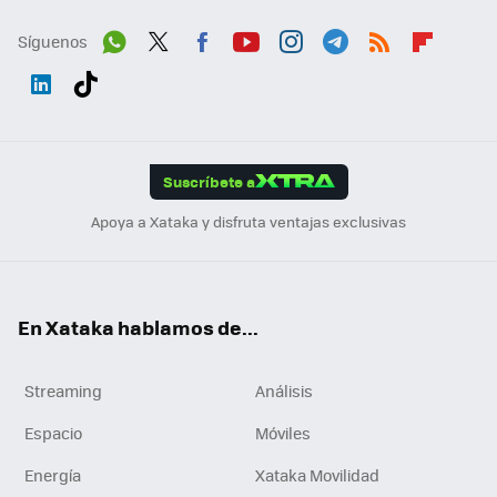
Síguenos
Wh
Twit
Fac
You
Inst
Tele
RSS
Flip
ats
ter
ebo
tub
agr
gra
boa
Link
Tikt
App
ok
e
am
m
rd
edI
ok
Suscríbete a
n
Apoya a Xataka y disfruta ventajas exclusivas
En Xataka hablamos de...
Streaming
Análisis
Espacio
Móviles
Energía
Xataka Movilidad