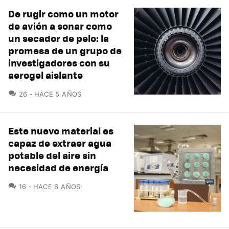
De rugir como un motor
de avión a sonar como
un secador de pelo: la
promesa de un grupo de
investigadores con su
aerogel aislante
COMENTARIOS
26
HACE 5 AÑOS
Este nuevo material es
capaz de extraer agua
potable del aire sin
necesidad de energía
COMENTARIOS
16
HACE 6 AÑOS