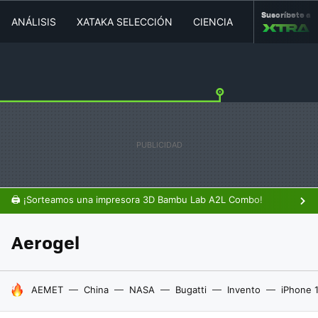
Suscríbete a
ANÁLISIS
XATAKA SELECCIÓN
CIENCIA
MOVILIDAD
🖨️ ¡Sorteamos una impresora 3D Bambu Lab A2L Combo!
Aerogel
HOY SE HABLA DE
AEMET
China
NASA
Bugatti
Invento
iPhone 