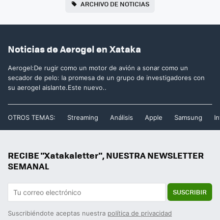
ARCHIVO DE NOTICIAS
Noticias de Aerogel en Xataka
Aerogel:De rugir como un motor de avión a sonar como un
secador de pelo: la promesa de un grupo de investigadores con
su aerogel aislante.Este nuevo..
OTROS TEMAS:
Streaming
Análisis
Apple
Samsung
In
RECIBE "Xatakaletter", NUESTRA NEWSLETTER
SEMANAL
SUSCRIBIR
Suscribiéndote aceptas nuestra
política de privacidad