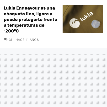
Lukla Endeavour es una
chaqueta fina, ligera y
puede protegerte frente
a temperaturas de
-200ºC
COMENTARIOS
31
HACE 11 AÑOS