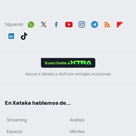
Síguenos
Wh
Twit
Fac
You
Inst
Tele
RSS
Flip
ats
ter
ebo
tub
agr
gra
boa
Link
Tikt
App
ok
e
am
m
rd
edIn
ok
Suscríbete a
Apoya a Xataka y disfruta ventajas exclusivas
En Xataka hablamos de...
Streaming
Análisis
Espacio
Móviles