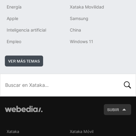
Energía
Xataka Movilidad
Apple
Samsung
Inteligencia artificial
China
Empleo
Windows 11
VER MÁS TEMAS
BUSCA
SUBIR
Xataka
Xataka Móvil