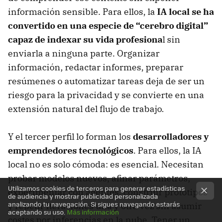
información sensible. Para ellos, la
IA local se ha
convertido en una especie de “cerebro digital”
capaz de indexar su vida profesiona
l sin
enviarla a ninguna parte. Organizar
información, redactar informes, preparar
resúmenes o automatizar tareas deja de ser un
riesgo para la privacidad y se convierte en una
extensión natural del flujo de trabajo.
Y el tercer perfil lo forman los
desarrolladores y
emprendedores tecnológicos
. Para ellos, la IA
local no es solo cómoda: es esencial. Necesitan
probar modelos nuevos, afinar parámetros,
Utilizamos cookies de terceros para generar estadísticas
experimentar con agentes, construir prototipos
de audiencia y mostrar publicidad personalizada
analizando tu navegación. Si sigues navegando estarás
y repetir iteraciones una y otra vez sin asumir
aceptando su uso.
Más información
costes por inferencias en la nube. Tener un