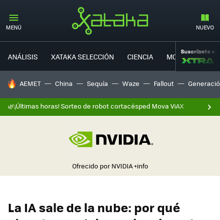
MENÚ
NUEVO
Suscríbete a
ANÁLISIS
XATAKA SELECCIÓN
CIENCIA
MOVILIDAD
HOY SE HABLA DE
AEMET
China
Sequía
Waze
Fallout
Generació
🌿¡Últimas horas! Sorteo de robot cortacésped Mova ViAX
Ofrecido por NVIDIA
+info
La IA sale de la nube: por qué