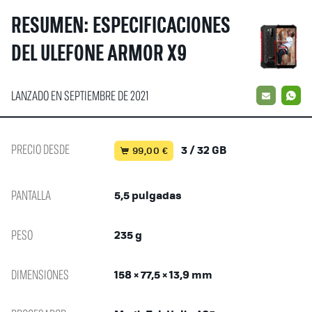
RESUMEN: ESPECIFICACIONES
DEL ULEFONE ARMOR X9
LANZADO EN SEPTIEMBRE DE 2021
EMAIL
W
PRECIO DESDE
3 / 32 GB
99,00 €
PANTALLA
5,5 pulgadas
PESO
235 g
DIMENSIONES
158 × 77,5 × 13,9 mm