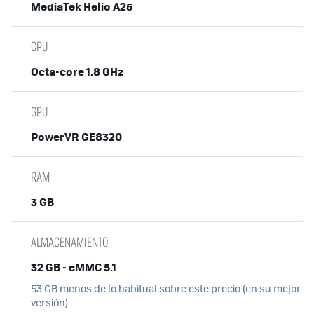
MediaTek Helio A25
CPU
Octa-core 1.8 GHz
GPU
PowerVR GE8320
RAM
3 GB
ALMACENAMIENTO
32 GB - eMMC 5.1
53 GB menos de lo habitual sobre este precio (en su mejor
versión)