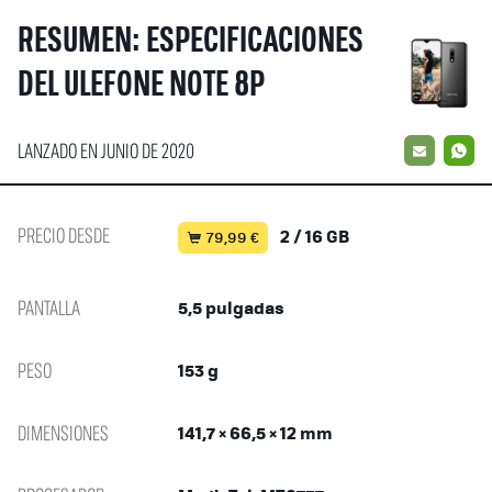
RESUMEN: ESPECIFICACIONES
DEL ULEFONE NOTE 8P
LANZADO EN JUNIO DE 2020
EMAIL
W
PRECIO DESDE
2 / 16 GB
79,99 €
PANTALLA
5,5 pulgadas
PESO
153 g
DIMENSIONES
141,7 × 66,5 × 12 mm