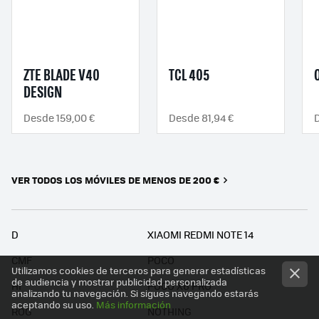
ZTE BLADE V40
TCL 405
DESIGN
Desde 159,00 €
Desde 81,94 €
VER TODOS LOS MÓVILES DE MENOS DE 200 €
D
XIAOMI REDMI NOTE 14
CMF
POCO
Utilizamos cookies de terceros para generar estadísticas
de audiencia y mostrar publicidad personalizada
HI
POCO X6 PRO
analizando tu navegación. Si sigues navegando estarás
aceptando su uso.
Más información
ROG
NOTHING