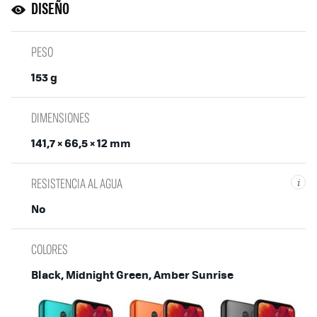
DISEÑO
PESO
153 g
DIMENSIONES
141,7 × 66,5 × 12 mm
RESISTENCIA AL AGUA
i
No
COLORES
Black, Midnight Green, Amber Sunrise