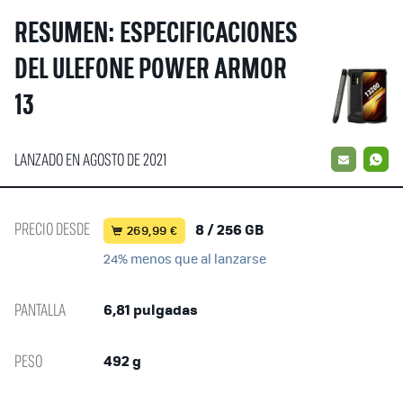
RESUMEN: ESPECIFICACIONES
DEL ULEFONE POWER ARMOR
13
LANZADO EN AGOSTO DE 2021
EMAIL
W
PRECIO DESDE
8 / 256 GB
269,99 €
24% menos que al lanzarse
PANTALLA
6,81 pulgadas
PESO
492 g