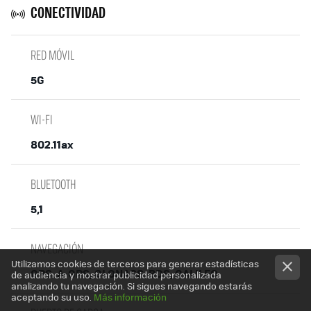
CONECTIVIDAD
RED MÓVIL
5G
WI-FI
802.11ax
BLUETOOTH
5,1
NAVEGACIÓN
Utilizamos cookies de terceros para generar estadísticas
GPS, A-GPS, GLONASS, BDS, GALILEO
de audiencia y mostrar publicidad personalizada
analizando tu navegación. Si sigues navegando estarás
aceptando su uso.
Más información