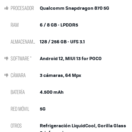
PROCESADOR
Qualcomm Snapdragon 870 5G
RAM
6 / 8 GB - LPDDR5
ALMACENAMIENTO
128 / 256 GB - UFS 3.1
SOFTWARE *
Android 12, MIUI 13 for POCO
CÁMARA
3 cámaras, 64 Mpx
BATERÍA
4.500 mAh
RED MÓVIL
5G
OTROS
Refrigeración LiquidCool, Gorilla Glass