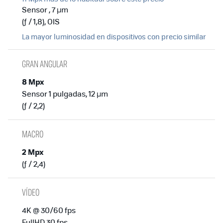
Sensor , 7 µm
(ƒ / 1,8), OIS
La mayor luminosidad en dispositivos con precio similar
GRAN ANGULAR
8 Mpx
Sensor 1 pulgadas, 12 µm
(ƒ / 2,2)
MACRO
2 Mpx
(ƒ / 2,4)
VÍDEO
4K @ 30/60 fps
FullHD 30 fps