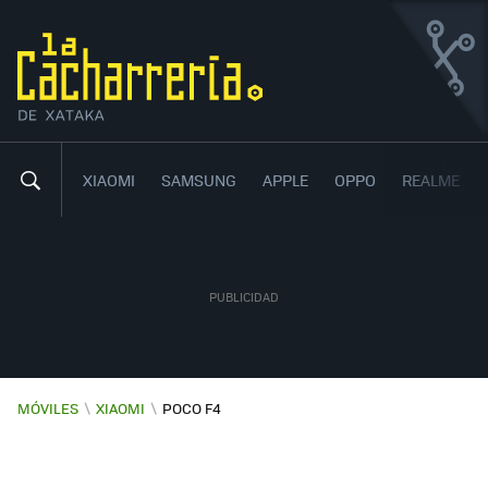
XIAOMI POCO F4
LA BESTIA ECONÓMICA DE POCO
8
40
,
XIAOMI
SAMSUNG
APPLE
OPPO
REALME
MÓVILES
\
XIAOMI
\
POCO F4