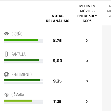
MEDIA EN
M
MÓVILES
MÓ
NOTAS
ENTRE 301 Y
C
DEL ANÁLISIS
600€
DISEÑO
8,75
x
PANTALLA
9,00
x
RENDIMIENTO
9,25
x
CÁMARA
7,25
x