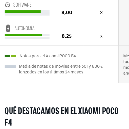
SOFTWARE
8,00
x
AUTONOMÍA
8,25
x
Notas para el Xiaomi POCO F4
Me
to
Media de notas de móviles entre 301 y 600 €
mó
lanzados en los últimos 24 meses
an
QUÉ DESTACAMOS EN EL XIAOMI POCO
F4