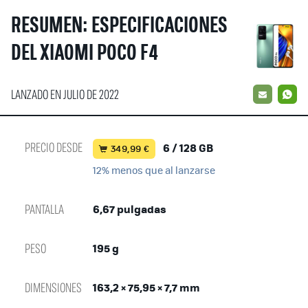
RESUMEN: ESPECIFICACIONES
DEL XIAOMI POCO F4
LANZADO EN JULIO DE 2022
EMAIL
W
PRECIO DESDE
6 / 128 GB
349,99 €
12% menos que al lanzarse
PANTALLA
6,67 pulgadas
PESO
195 g
DIMENSIONES
163,2 × 75,95 × 7,7 mm