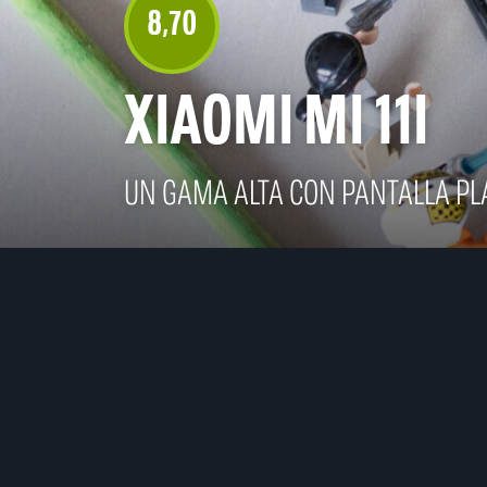
8
70
,
XIAOMI MI 11I
UN GAMA ALTA CON PANTALLA P