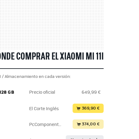
NDE COMPRAR EL XIAOMI MI 11I
 / Almacenamiento en cada versión:
 128 GB
Precio oficial
649,99 €
369,90 €
El Corte Inglés
374,00 €
PcComponente
s