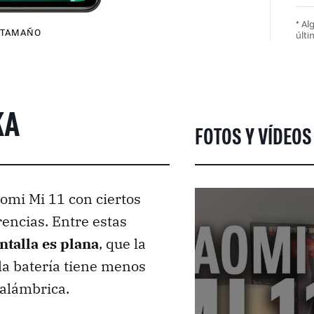
* A
TAMAÑO
últi
KA
FOTOS Y VÍDEOS 
aomi Mi 11 con ciertos
encias. Entre estas
ntalla es plana
, que la
la batería tiene menos
nalámbrica.