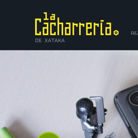
RE
XI