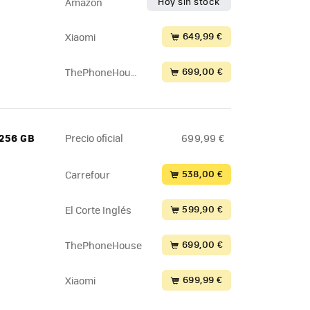
Hoy sin stock
Amazon
649,99 €
Xiaomi
699,00 €
ThePhoneHous
e
 256 GB
Precio oficial
699,99 €
538,00 €
Carrefour
599,90 €
El Corte Inglés
699,00 €
ThePhoneHouse
699,99 €
Xiaomi