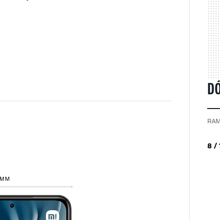
DÓ
RAM
8 /
 MM