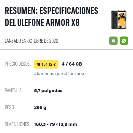
RESUMEN: ESPECIFICACIONES
DEL ULEFONE ARMOR X8
LANZADO EN OCTUBRE DE 2020
EMAIL
W
PRECIO DESDE
4 / 64 GB
151,12 €
4% menos que al lanzarse
PANTALLA
5,7 pulgadas
PESO
256 g
DIMENSIONES
160,3 × 79 × 13,8 mm