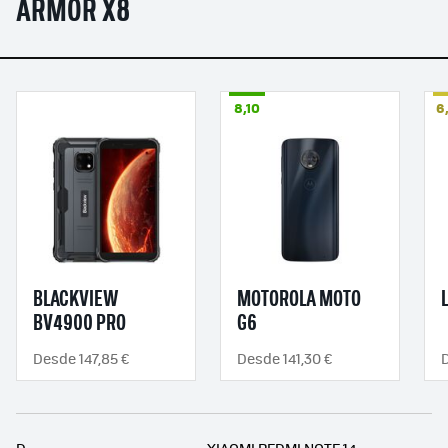
ARMOR X8
8,10
6
BLACKVIEW
MOTOROLA MOTO
BV4900 PRO
G6
Desde 147,85 €
Desde 141,30 €