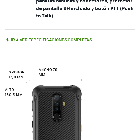
para las ranuras y conectores, protector
de pantalla 9H incluido y botón PTT (Push
to Talk)
IR A VER ESPECIFICACIONES COMPLETAS
ANCHO 79
GROSOR
MM
13,8 MM
ALTO
160,3 MM