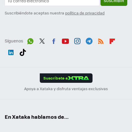
SUSCRIBIR
Suscribiéndote aceptas nuestra
política de privacidad
Síguenos
Wh
Twit
Fac
You
Inst
Tele
RSS
Flip
ats
ter
ebo
tub
agr
gra
boa
Link
Tikt
App
ok
e
am
m
rd
edI
ok
Suscríbete a
n
Apoya a Xataka y disfruta ventajas exclusivas
En Xataka hablamos de...