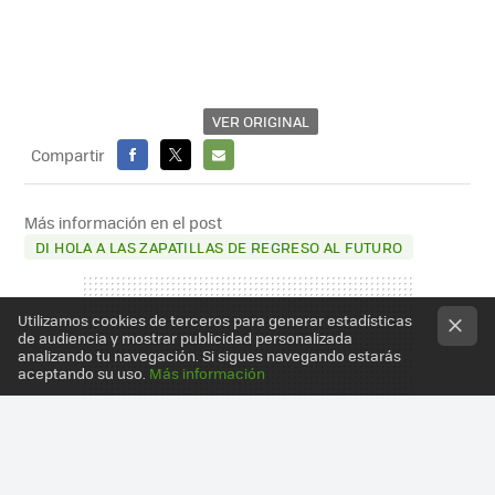
VER ORIGINAL
Compartir
FACEBOOK
X
E-
MAIL
Más información en el post
DI HOLA A LAS ZAPATILLAS DE REGRESO AL FUTURO
Utilizamos cookies de terceros para generar estadísticas
de audiencia y mostrar publicidad personalizada
analizando tu navegación. Si sigues navegando estarás
aceptando su uso.
Más información