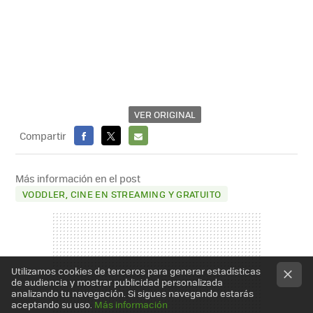
VER ORIGINAL
Compartir
FACEBOOK
X
E-
MAIL
Más información en el post
VODDLER, CINE EN STREAMING Y GRATUITO
Utilizamos cookies de terceros para generar estadísticas
de audiencia y mostrar publicidad personalizada
analizando tu navegación. Si sigues navegando estarás
aceptando su uso.
Más información