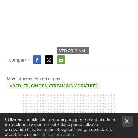
VER ORIGINAL
Compartir
FACEBOOK
X
E-
MAIL
Más información en el post
VODDLER, CINE EN STREAMING Y GRATUITO
Utilizamos cookies de terceros para generar estadísticas
de audiencia y mostrar publicidad personalizada
analizando tu navegación. Si sigues navegando estarás
aceptando su uso.
Más información