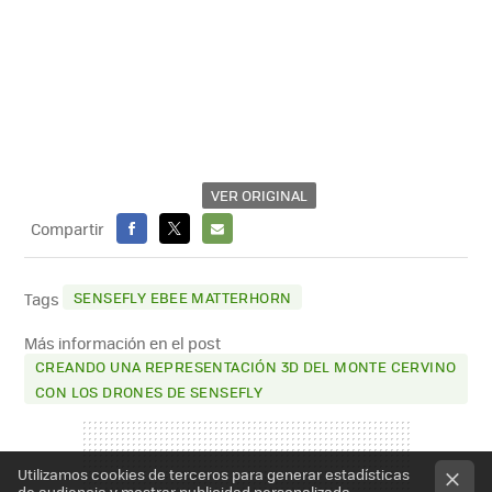
VER ORIGINAL
Compartir
FACEBOOK
X
E-
MAIL
SENSEFLY EBEE MATTERHORN
Tags
Más información en el post
CREANDO UNA REPRESENTACIÓN 3D DEL MONTE CERVINO
CON LOS DRONES DE SENSEFLY
Utilizamos cookies de terceros para generar estadísticas
de audiencia y mostrar publicidad personalizada