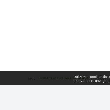
Utilizamos cookies de t
SENSEFLY EBEE MATTERHORN
Tags
analizando tu navegaci
Más información en el post
CREANDO UNA REPRE