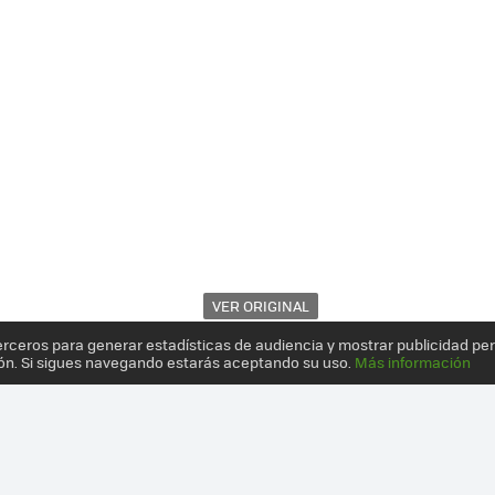
VER ORIGINAL
erceros para generar estadísticas de audiencia y mostrar publicidad pe
ón. Si sigues navegando estarás aceptando su uso.
Más información
SENTACIÓN 3D DEL MONTE CERVINO CON LOS DRONES DE SENSEFL