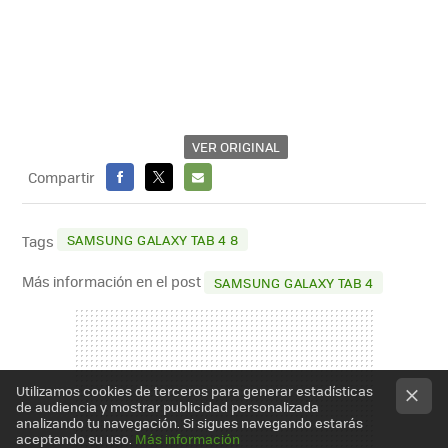
VER ORIGINAL
Compartir
FACEBOOK
X
E-
MAIL
SAMSUNG GALAXY TAB 4 8
Tags
Más información en el post
SAMSUNG GALAXY TAB 4
Utilizamos cookies de terceros para generar estadísticas
de audiencia y mostrar publicidad personalizada
analizando tu navegación. Si sigues navegando estarás
aceptando su uso.
Más información