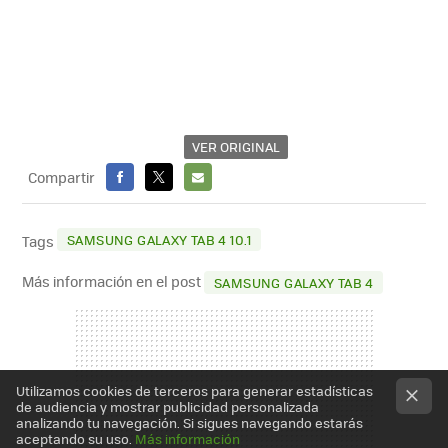
VER ORIGINAL
Compartir
FACEBOOK
X
E-
MAIL
SAMSUNG GALAXY TAB 4 10.1
Tags
Más información en el post
SAMSUNG GALAXY TAB 4
Utilizamos cookies de terceros para generar estadísticas
de audiencia y mostrar publicidad personalizada
analizando tu navegación. Si sigues navegando estarás
aceptando su uso.
Más información