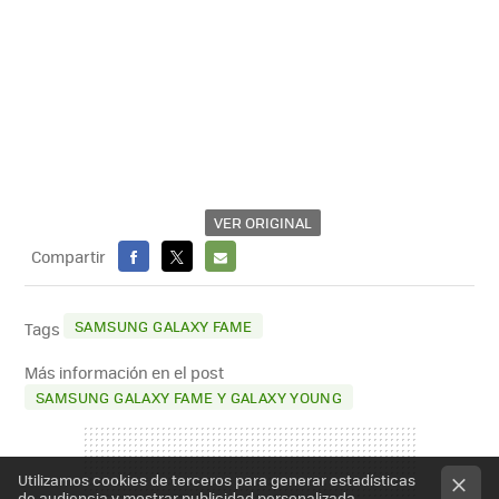
VER ORIGINAL
Compartir
FACEBOOK
X
E-
MAIL
SAMSUNG GALAXY FAME
Tags
Más información en el post
SAMSUNG GALAXY FAME Y GALAXY YOUNG
Utilizamos cookies de terceros para generar estadísticas
de audiencia y mostrar publicidad personalizada