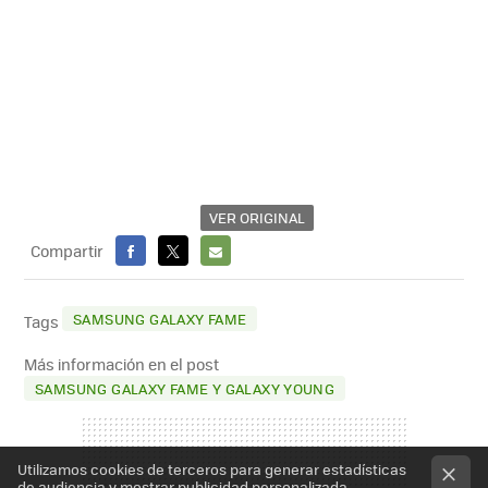
VER ORIGINAL
Compartir
FACEBOOK
X
E-
MAIL
SAMSUNG GALAXY FAME
Tags
Más información en el post
SAMSUNG GALAXY FAME Y GALAXY YOUNG
Utilizamos cookies de terceros para generar estadísticas
de audiencia y mostrar publicidad personalizada