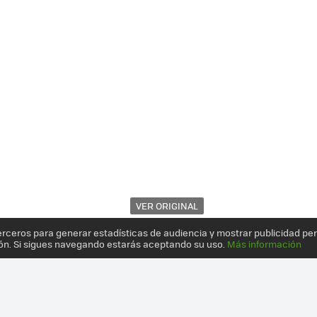
VER ORIGINAL
erceros para generar estadísticas de audiencia y mostrar publicidad pe
ón. Si sigues navegando estarás aceptando su uso.
Más información
UN RATÓN TAN SENSIBLE QUE HASTA PODRÍAS HACERLE LLORAR