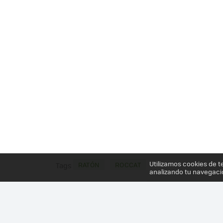
Utilizamos cookies de t
RATÓN
ROCCAT
Tags
analizando tu navegaci
Más información en el post
ROCCAT KONE[+] ES 