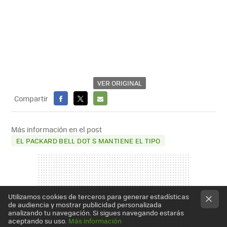
VER ORIGINAL
Compartir
FACEBOOK
X
E-
MAIL
Más información en el post
EL PACKARD BELL DOT S MANTIENE EL TIPO
Utilizamos cookies de terceros para generar estadísticas
de audiencia y mostrar publicidad personalizada
analizando tu navegación. Si sigues navegando estarás
aceptando su uso.
Más información