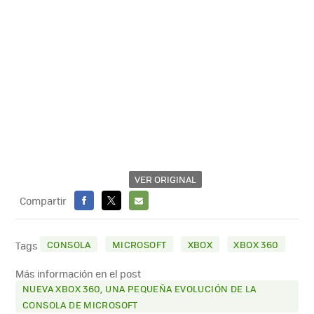
VER ORIGINAL
Compartir
FACEBOOK
X
E-
MAIL
CONSOLA
MICROSOFT
XBOX
XBOX 360
Tags
Más información en el post
NUEVA XBOX 360, UNA PEQUEÑA EVOLUCIÓN DE LA
CONSOLA DE MICROSOFT