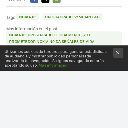
FACEBOOK
X
E-
MAIL
NOKIA X5
UN CUADRADO SYMBIAN S60
Tags
Más información en el post
NOKIA X5 PRESENTADO OFICIALMENTE, Y EL
PROMETEDOR NOKIA N9 DA SEÑALES DE VIDA
Utilizamos cookies de terceros para generar estadísticas
de audiencia y mostrar publicidad personalizada
analizando tu navegación. Si sigues navegando estarás
aceptando su uso.
Más información