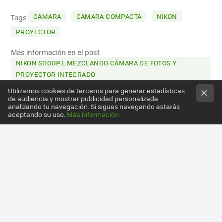
MAIL
CÁMARA
CÁMARA COMPACTA
NIKON
Tags
PROYECTOR
Más información en el post
NIKON S1100PJ, MEZCLANDO CÁMARA DE FOTOS Y
PROYECTOR INTEGRADO
Utilizamos cookies de terceros para generar estadísticas
de audiencia y mostrar publicidad personalizada
analizando tu navegación. Si sigues navegando estarás
aceptando su uso.
Más información