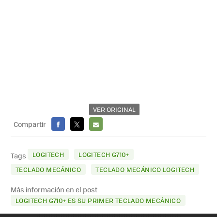
VER ORIGINAL
Compartir
FACEBOOK
X
E-
MAIL
LOGITECH
LOGITECH G710+
Tags
TECLADO MECÁNICO
TECLADO MECÁNICO LOGITECH
Más información en el post
LOGITECH G710+ ES SU PRIMER TECLADO MECÁNICO