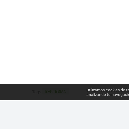
Utilizamos cookies de t
BARTESIAN
Tags
analizando tu navegaci
Más información en el post
BARTESIAN ES UN RO