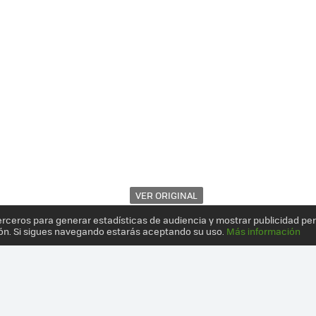
VER ORIGINAL
erceros para generar estadísticas de audiencia y mostrar publicidad pe
ón. Si sigues navegando estarás aceptando su uso.
Más información
BOT QUE TE PREPARA LOS CÓCTELES A PARTIR DE CÁPSULAS