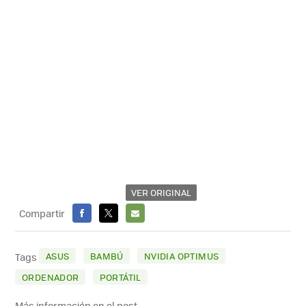
VER ORIGINAL
Compartir
FACEBOOK
X
E-
MAIL
ASUS
BAMBÚ
NVIDIA OPTIMUS
Tags
ORDENADOR
PORTÁTIL
Más información en el post