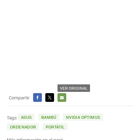
VER ORIGINAL
Compartir
FACEBOOK
X
E-
MAIL
ASUS
BAMBÚ
NVIDIA OPTIMUS
Tags
ORDENADOR
PORTÁTIL
Más información en el post