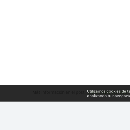
Utilizamos cookies de t
Más información en el post
ARCHOS 101, LA ESTR
analizando tu navegaci