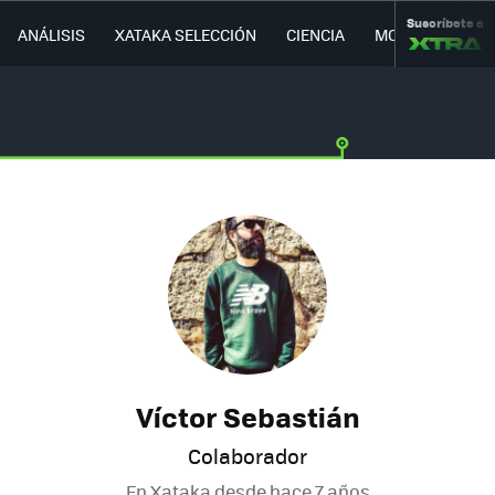
Suscríbete a
ANÁLISIS
XATAKA SELECCIÓN
CIENCIA
MOVILIDAD
Víctor Sebastián
Colaborador
En Xataka desde
hace 7 años