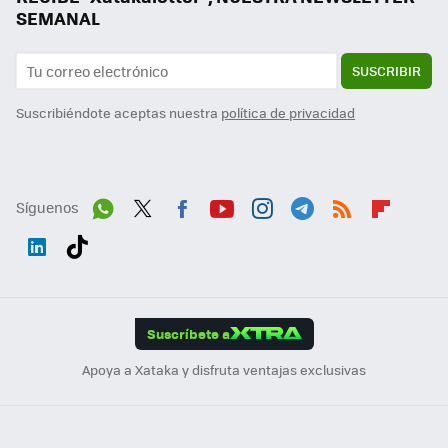
SEMANAL
SUSCRIBIR
Suscribiéndote aceptas nuestra
política de privacidad
Síguenos
Wh
Twit
Fac
You
Inst
Tele
RSS
Flip
ats
ter
ebo
tub
agr
gra
boa
Link
Tikt
App
ok
e
am
m
rd
edI
ok
Suscríbete a
n
Apoya a Xataka y disfruta ventajas exclusivas