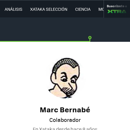
Suscríbete a
ANÁLISIS
XATAKA SELECCIÓN
CIENCIA
MOVILIDAD
Marc Bernabé
Colaborador
En Xataka desde
hace 8 años