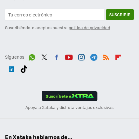
SUSCRIBIR
Suscribiéndote aceptas nuestra
política de privacidad
Síguenos
Wh
Twit
Fac
You
Inst
Tele
RSS
Flip
ats
ter
ebo
tub
agr
gra
boa
Link
Tikt
App
ok
e
am
m
rd
edI
ok
Suscríbete a
n
Apoya a Xataka y disfruta ventajas exclusivas
En Xataka hablamos de...