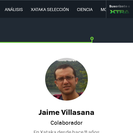
Suscríbete a
ANÁLISIS
XATAKA SELECCIÓN
CIENCIA
MOVILIDAD
Jaime Villasana
Colaborador
En Xataka desde
hace 11 años