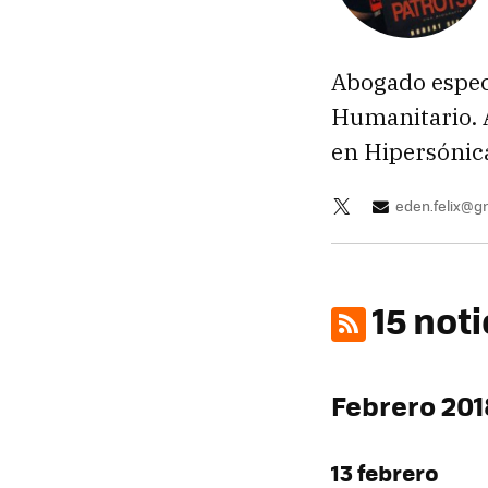
Abogado especi
Humanitario. A
en Hipersónica
eden.felix@g
15 not
Febrero 201
13 febrero