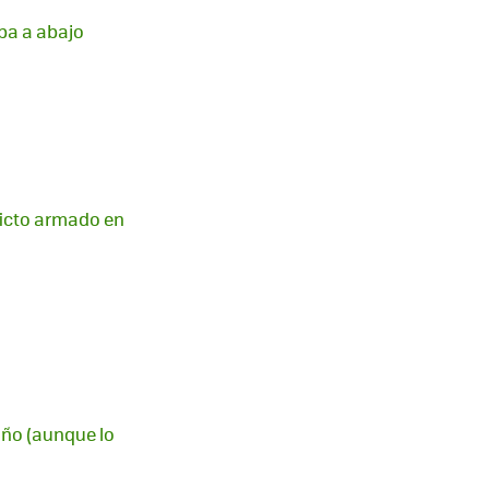
ba a abajo
flicto armado en
año (aunque lo