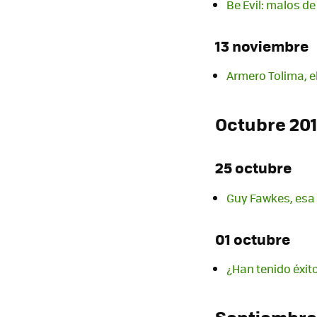
Be Evil: malos d
13 noviembre
Armero Tolima, e
Octubre 20
25 octubre
Guy Fawkes, esa 
01 octubre
¿Han tenido éxito
Septiembre