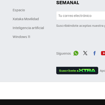
SEMANAL
Espacio
Xataka Movilidad
Suscribiéndote aceptas nuestra
Inteligencia artificial
Windows 11
Síguenos
Wh
Twit
Fac
Y
ats
ter
ebo
tu
Suscríbete a
Apo
App
ok
e