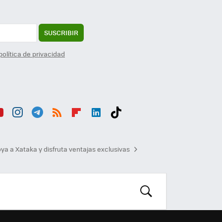
SUSCRIBIR
política de privacidad
ou
Inst
Tele
RSS
Flip
Link
Tikt
b
agr
gra
boa
edI
ok
ya a Xataka y disfruta ventajas exclusivas
am
m
rd
n
BUSCAR