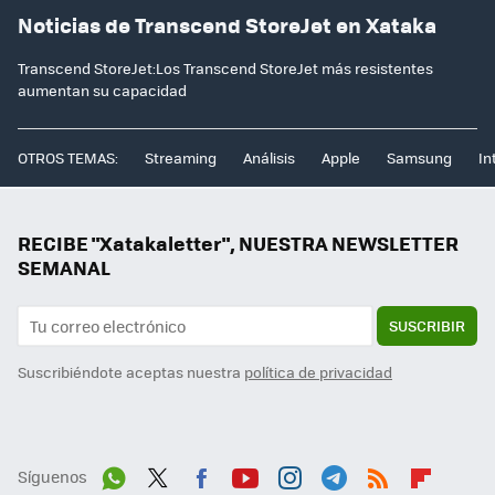
Noticias de Transcend StoreJet en Xataka
Transcend StoreJet:Los Transcend StoreJet más resistentes
aumentan su capacidad
OTROS TEMAS:
Streaming
Análisis
Apple
Samsung
In
RECIBE "Xatakaletter", NUESTRA NEWSLETTER
SEMANAL
SUSCRIBIR
Suscribiéndote aceptas nuestra
política de privacidad
Síguenos