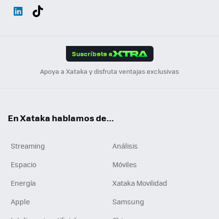
Wh
Twit
Fac
You
Inst
Tele
RSS
Flip
ats
ter
ebo
tub
agr
gra
boa
Link
Tikt
App
ok
e
am
m
rd
edI
ok
Suscríbete a
n
Apoya a Xataka y disfruta ventajas exclusivas
En Xataka hablamos de...
Streaming
Análisis
Espacio
Móviles
Energía
Xataka Movilidad
Apple
Samsung