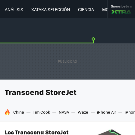
Suscríbete a
ANÁLISIS
XATAKA SELECCIÓN
CIENCIA
MOVILIDAD
Transcend StoreJet
HOY SE HABLA DE
China
Tim Cook
NASA
Waze
iPhone Air
iPhon
Los Transcend StoreJet