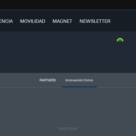
ENCIA
MOVILIDAD
MAGNET
NEWSLETTER
PARTNERS
Innovación Volvo