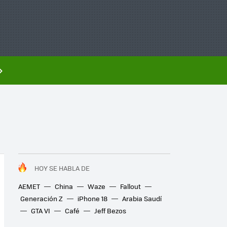
HOY SE HABLA DE
AEMET
China
Waze
Fallout
Generación Z
iPhone 18
Arabia Saudí
GTA VI
Café
Jeff Bezos