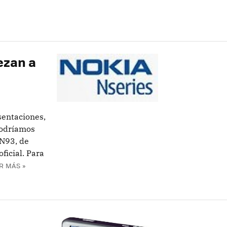
ezan a
entaciones,
podríamos
N93, de
ficial. Para
R MÁS »