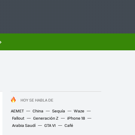
HOY SE HABLA DE
AEMET
China
Sequía
Waze
Fallout
Generación Z
iPhone 18
Arabia Saudí
GTA VI
Café