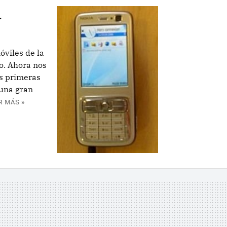
.
viles de la
o. Ahora nos
as primeras
 una gran
R MÁS »