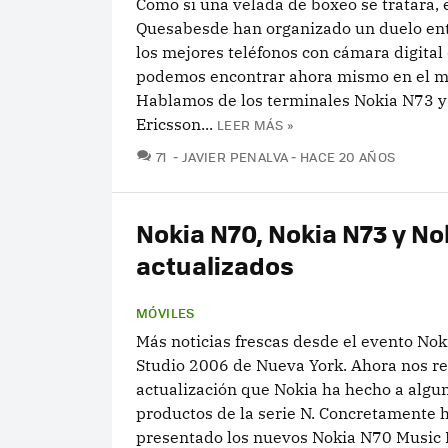
Como si una velada de boxeo se tratara, 
Quesabesde han organizado un duelo ent
los mejores teléfonos con cámara digital
podemos encontrar ahora mismo en el m
Hablamos de los terminales Nokia N73 y
Ericsson...
LEER MÁS »
COMENTARIOS
71
JAVIER PENALVA
HACE 20 AÑOS
Nokia N70, Nokia N73 y No
actualizados
MÓVILES
Más noticias frescas desde el evento No
Studio 2006 de Nueva York. Ahora nos re
actualización que Nokia ha hecho a algu
productos de la serie N. Concretamente 
presentado los nuevos Nokia N70 Music E