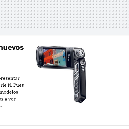
 nuevos
presentar
rie N. Pues
s modelos
s a ver
»