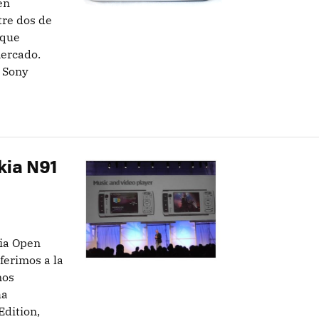
en
re dos de
 que
ercado.
 Sony
kia N91
kia Open
ferimos a la
nos
ha
dition,