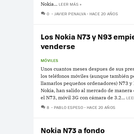
Nokia...
LEER MÁS »
COMENTARIOS
0
JAVIER PENALVA
HACE 20 AÑOS
Los Nokia N73 y N93 empi
venderse
MÓVILES
Unos cuantos meses despues de sus pres
los teléfonos móviles (aunque también 
llamarlos pequeños ordenadores) N73 y 
Nokia, han salido al mercado de manera o
el N73, móvil 3G con cámara de 3.2...
LEE
COMENTARIOS
8
PABLO ESPESO
HACE 20 AÑOS
Nokia N73 a fondo