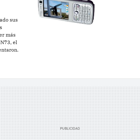
sado sus
s
er más
 N73, el
entaron.