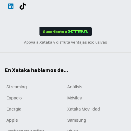
Wh
Twit
Fac
You
Inst
Tele
RSS
Flip
ats
ter
ebo
tub
agr
gra
boa
Link
Tikt
App
ok
e
am
m
rd
edI
ok
Suscríbete a
n
Apoya a Xataka y disfruta ventajas exclusivas
En Xataka hablamos de...
Streaming
Análisis
Espacio
Móviles
Energía
Xataka Movilidad
Apple
Samsung