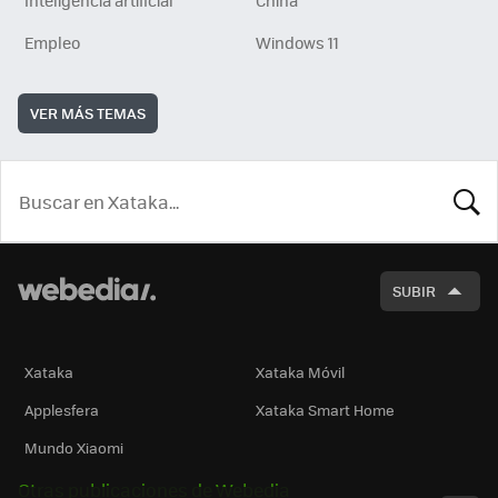
Inteligencia artificial
China
Empleo
Windows 11
VER MÁS TEMAS
BUSCA
SUBIR
Xataka
Xataka Móvil
Applesfera
Xataka Smart Home
Mundo Xiaomi
Otras publicaciones de Webedia