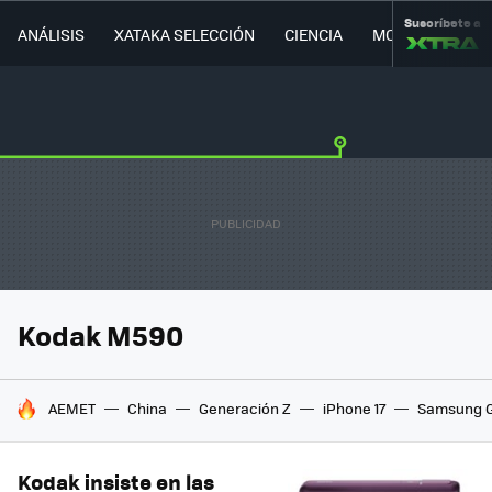
Suscríbete a
ANÁLISIS
XATAKA SELECCIÓN
CIENCIA
MOVILIDAD
Kodak M590
HOY SE HABLA DE
AEMET
China
Generación Z
iPhone 17
Samsung G
Kodak insiste en las