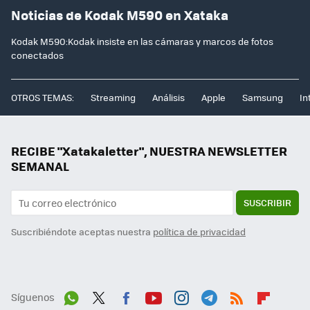
Noticias de Kodak M590 en Xataka
Kodak M590:Kodak insiste en las cámaras y marcos de fotos
conectados
OTROS TEMAS:
Streaming
Análisis
Apple
Samsung
In
RECIBE "Xatakaletter", NUESTRA NEWSLETTER
SEMANAL
SUSCRIBIR
Suscribiéndote aceptas nuestra
política de privacidad
Síguenos