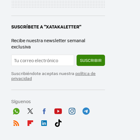
SUSCRÍBETE A "XATAKALETTER"
Recibe nuestra newsletter semanal
exclusiva
SUSCRIBIR
Suscribiéndote aceptas nuestra
política de
privacidad
Síguenos
Wh
Twit
Fac
You
Inst
Tele
ats
ter
ebo
tub
agr
gra
RSS
Flip
Link
Tikt
App
ok
e
am
m