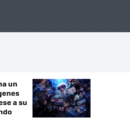
ena un
ígenes
ese a su
endo