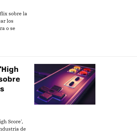
lix sobre la
ar los
ra o se
 'High
 sobre
as
igh Score',
industria de