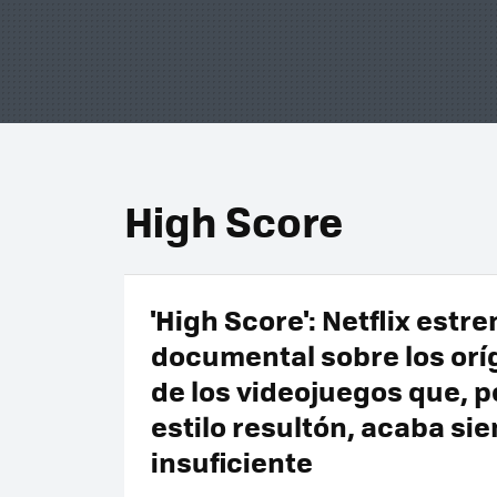
High Score
'High Score': Netflix estr
documental sobre los or
de los videojuegos que, p
estilo resultón, acaba si
insuficiente