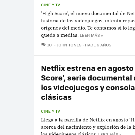
CINE Y TV
'High Score', el nuevo documental de Netf
historia de los videojuegos, intenta repas
orígenes del medio. Te contamos si lo log
queda a medias.
LEER MÁS »
COMENTARIOS
30
JOHN TONES
HACE 6 AÑOS
Netflix estrena en agosto
Score', serie documental
los videojuegos y consol
clásicas
CINE Y TV
Llega a la parrilla de Netflix en agosto 'H
acerca del nacimiento y explosión de la 
los videojuegos clásicos.
LEER MÁS »