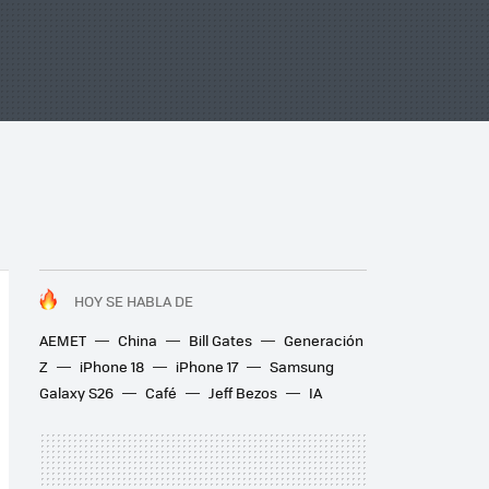
HOY SE HABLA DE
AEMET
China
Bill Gates
Generación
Z
iPhone 18
iPhone 17
Samsung
Galaxy S26
Café
Jeff Bezos
IA