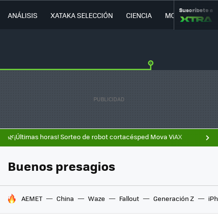
Suscríbete a
ANÁLISIS
XATAKA SELECCIÓN
CIENCIA
MOVILIDAD
🌿¡Últimas horas! Sorteo de robot cortacésped Mova ViAX
Buenos presagios
HOY SE HABLA DE
AEMET
China
Waze
Fallout
Generación Z
iPh