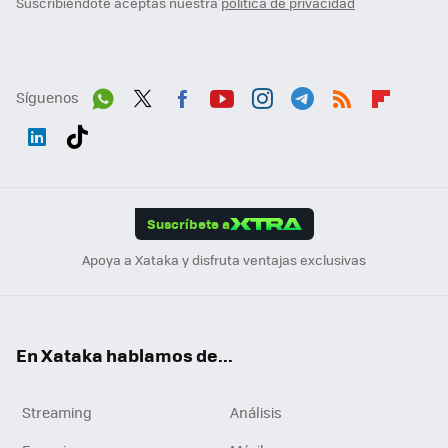
Suscribiéndote aceptas nuestra
política de privacidad
Síguenos
Wh
Twit
Fac
You
Inst
Tele
RSS
Flip
ats
ter
ebo
tub
agr
gra
boa
Link
Tikt
App
ok
e
am
m
rd
edI
ok
Suscríbete a
n
Apoya a Xataka y disfruta ventajas exclusivas
En Xataka hablamos de...
Streaming
Análisis